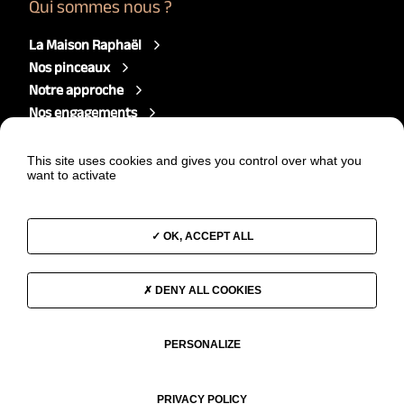
Qui sommes nous ?
La Maison Raphaël
Nos pinceaux
Notre approche
Nos engagements
Nous rejoindre
Actualités
This site uses cookies and gives you control over what you
want to activate
Un projet ?
Démarrer votre projet
OK, ACCEPT ALL
Nous contacter
DENY ALL COOKIES
PERSONALIZE
© Raphaël makeup brushes
Mentions légales
Politique de confidentialité
Conditions Générales de Vente
PRIVACY POLICY